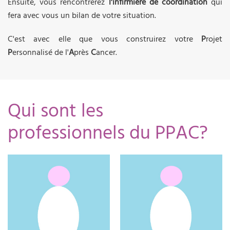
Ensuite, vous rencontrerez
l'infirmière de coordination
qui
fera avec vous un bilan de votre situation.
C'est avec elle que vous construirez votre
P
rojet
P
ersonnalisé de l'
A
près
C
ancer.
Qui sont les
professionnels du PPAC?
06.23.30.46.74
06.23.30.46.79