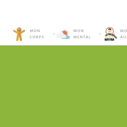
MON
MON
MO
CORPS
MENTAL
AU