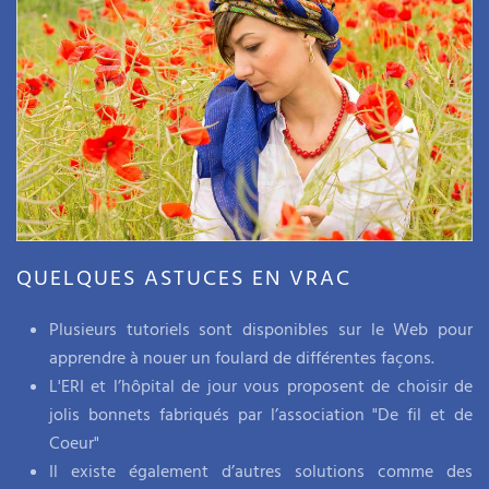
QUELQUES ASTUCES EN VRAC
Plusieurs tutoriels sont disponibles sur le Web pour
apprendre à nouer un foulard de différentes façons.
L'ERI et l’hôpital de jour vous proposent de choisir de
jolis bonnets fabriqués par l’association "De fil et de
Coeur"
Il existe également d’autres solutions comme des