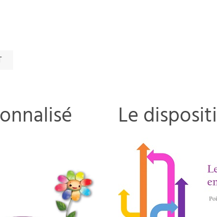
T
onnalisé
Le disposit