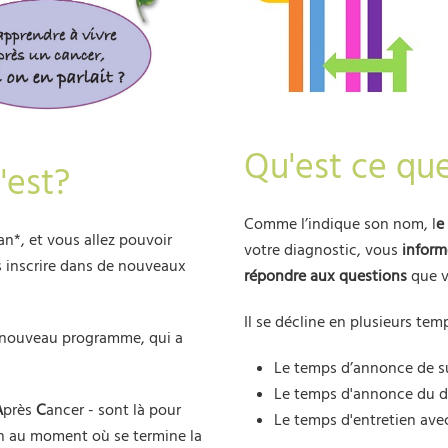
Qu'est ce que
'est?
Comme l’indique son nom, l
e
n*, et vous allez pouvoir
votre diagnostic, vous
inform
s inscrire dans de nouveaux
répondre aux questions
que v
Il se décline en plusieurs temp
t nouveau programme, qui a
Le temps d’annonce de s
Le temps d'annonce du d
A
près
C
ancer - sont là pour
Le temps d'entretien ave
on au moment où se termine la