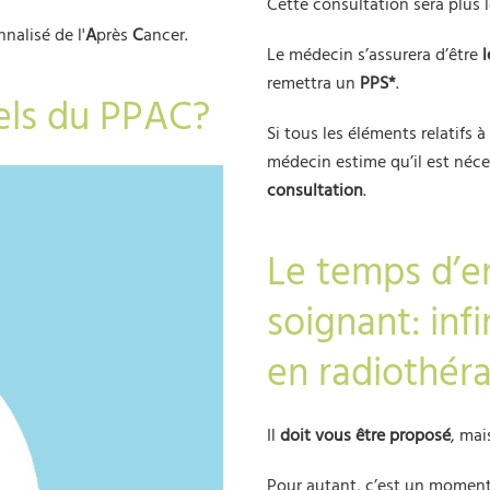
Cette consultation sera plus 
nnalisé de l'
A
près
C
ancer.
Le médecin s’assurera d’être
l
remettra un
PPS*
.
nels du PPAC?
Si tous les éléments relatifs 
médecin estime qu’il est néce
consultation
.
Le temps d’e
soignant: inf
en radiothér
Il
doit vous être proposé
, mai
Pour autant, c’est un moment