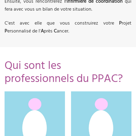
Ensuite, vous rencontrerez
l'infirmière de coordination
qui
fera avec vous un bilan de votre situation.
C'est avec elle que vous construirez votre
P
rojet
P
ersonnalisé de l'
A
près
C
ancer.
Qui sont les
professionnels du PPAC?
06.23.30.46.74
06.23.30.46.79