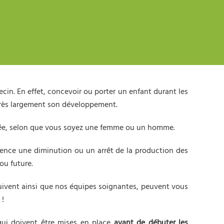
cin. En effet, concevoir ou porter un enfant durant les
 très largement son développement.
tée, selon que vous soyez une femme ou un homme.
quence une diminution ou un arrêt de la production des
ou future.
 suivent ainsi que nos équipes soignantes, peuvent vous
 !
qui doivent être mises en place
avant de débuter les