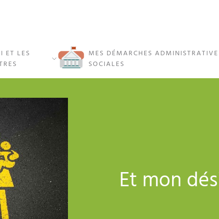
I ET LES
MES DÉMARCHES ADMINISTRATIVE
TRES
SOCIALES
Et mon dési