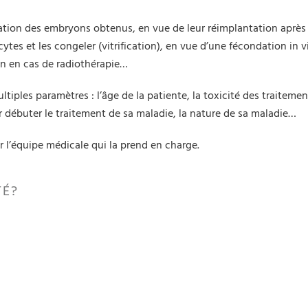
lation des embryons obtenus, en vue de leur réimplantation après
tes et les congeler (vitrification), en vue d’une fécondation in v
ion en cas de radiothérapie…
ples paramètres : l’âge de la patiente, la toxicité des traitement
our débuter le traitement de sa maladie, la nature de sa maladie…
r l’équipe médicale qui la prend en charge.
TÉ?