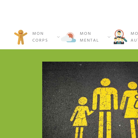
MON
MON
MO
CORPS
MENTAL
AU