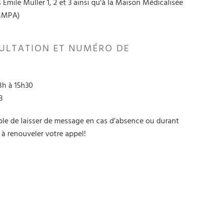
s Emile Muller 1, 2 et 3 ainsi qu'à la Maison Médicalisée
(MMPA)
ULTATION ET NUMÉRO DE
8h à 15h30
3
ble de laisser de message en cas d’absence ou durant
 à renouveler votre appel!