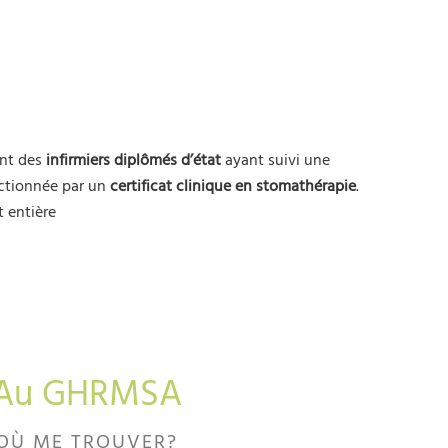
ont des
infirmiers diplômés d’état
ayant suivi une
nctionnée par un
certificat clinique en stomathérapie
.
t entière
Au GHRMSA
OÙ ME TROUVER?