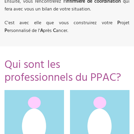
Ensuite, vous rencontrerez
l'infirmière de coordination
qui
fera avec vous un bilan de votre situation.
C'est avec elle que vous construirez votre
P
rojet
P
ersonnalisé de l'
A
près
C
ancer.
Qui sont les
professionnels du PPAC?
06.23.30.46.74
06.23.30.46.79