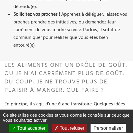
détendu(e).
Sollicitez vos proches !
Apprenez à déléguer, laissez vos
proches prendre des initiatives, ou demandez-leur
carrément de vous rendre service. Parfois, il suffit de
communiquer pour réaliser que vous êtes bien
entouré(e).
LES ALIMENTS ONT UN DRÔLE DE GOÛT,
OU JE N’AI CARRÉMENT PLUS DE GOÛT.
DU COUP, JE NE TROUVE PLUS DE
PLAISIR À MANGER. QUE FAIRE ?
En principe, il s’agit d’une étape transitoire. Quelques idées
pour vous aider à compenser :
Ce site utilise des cookies et vous donne le contrôle sur ceux que
vous souhaitez activer
Utilisez des épices pour relever vos plats
. S’il vous reste
Tout accepter
Tout refuser
Personnaliser
un peu de goût, il en sera stimulé.