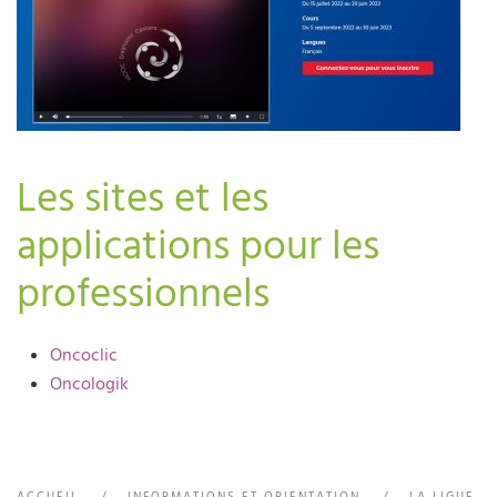
Les sites et les
applications pour les
professionnels
Oncoclic
Oncologik
ACCUEIL
INFORMATIONS ET ORIENTATION
LA LIGUE