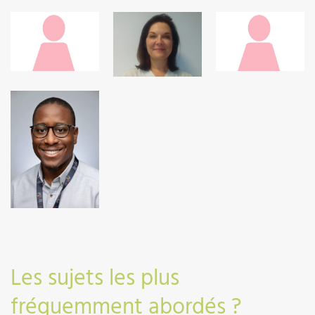
03 89 64 77
03 89 64 84
56
03 89 64 84
59
03
03 89 64 77
03 89 64 66
61
16
03 89 64 42
28
Les sujets les plus
fréquemment abordés ?