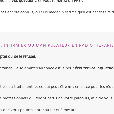
ondra à
vos questions
, et vous remettra un
PPS*
.
t pas encore connus, ou si le médecin estime qu’il est nécessaire
T: INFIRMIER OU MANIPULATEUR EN RADIOTHÉRAPIE
epter ou de le refuser
.
ortance. Le soignant d’annonce est là pour
écouter vos inquiétud
entiels du traitement, et ce qui peut être mis en place pour les ré
s professionnels qui feront partis de votre parcours, afin de vous 
ns
que vous pourrez noter au fur et à mesure !