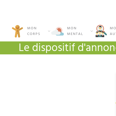
MON
MON
MO
CORPS
MENTAL
AU
Le dispositif d'anno