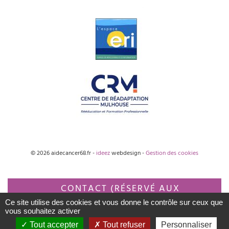
© 2026 aidecancer68.fr -
ideez
webdesign -
Gestion des cookies
CONTACT (RÉSERVÉ AUX
Ce site utilise des cookies et vous donne le contrôle sur ceux que
PROFESSIONNELS)
vous souhaitez activer
Tout accepter
Tout refuser
Personnaliser