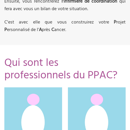
Ensuite, vous rencontrerez
l'infirmière de coordination
qui
fera avec vous un bilan de votre situation.
C'est avec elle que vous construirez votre
P
rojet
P
ersonnalisé de l'
A
près
C
ancer.
Qui sont les
professionnels du PPAC?
06.23.30.46.74
06.23.30.46.79