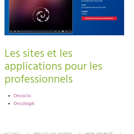
Les sites et les
applications pour les
professionnels
Oncoclic
Oncologik
ACCUEIL
MOI ET LES AUTRES
MON INTIMITÉ