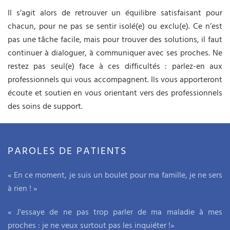
Il s’agit alors de retrouver un équilibre satisfaisant pour
chacun, pour ne pas se sentir isolé(e) ou exclu(e). Ce n’est
pas une tâche facile, mais pour trouver des solutions, il faut
continuer à dialoguer, à communiquer avec ses proches. Ne
restez pas seul(e) face à ces difficultés : parlez-en aux
professionnels qui vous accompagnent. Ils vous apporteront
écoute et soutien en vous orientant vers des professionnels
des soins de support.
PAROLES DE PATIENTS
« En ce moment, je suis un boulet pour ma famille, je ne sers
à rien ! »
« J'essaye de ne pas trop parler de ma maladie à mes
proches : je ne veux surtout pas les inquiéter !»