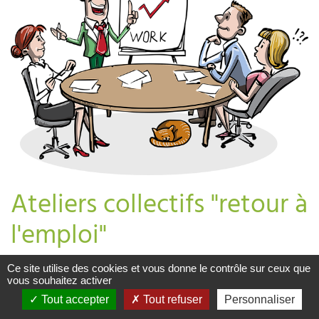
Ateliers collectifs "retour à
l'emploi"
Ce site utilise des cookies et vous donne le contrôle sur ceux que
Vous vous interrogez sur le retour à l'emploi après un
vous souhaitez activer
parcours de soin en cancérologie?
Tout accepter
Tout refuser
Personnaliser