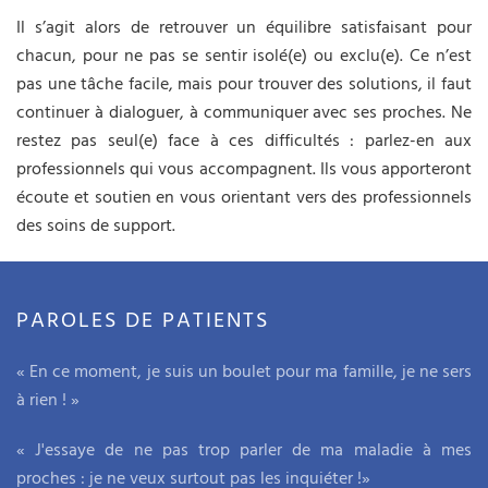
Il s’agit alors de retrouver un équilibre satisfaisant pour
chacun, pour ne pas se sentir isolé(e) ou exclu(e). Ce n’est
pas une tâche facile, mais pour trouver des solutions, il faut
continuer à dialoguer, à communiquer avec ses proches. Ne
restez pas seul(e) face à ces difficultés : parlez-en aux
professionnels qui vous accompagnent. Ils vous apporteront
écoute et soutien en vous orientant vers des professionnels
des soins de support.
PAROLES DE PATIENTS
« En ce moment, je suis un boulet pour ma famille, je ne sers
à rien ! »
« J'essaye de ne pas trop parler de ma maladie à mes
proches : je ne veux surtout pas les inquiéter !»