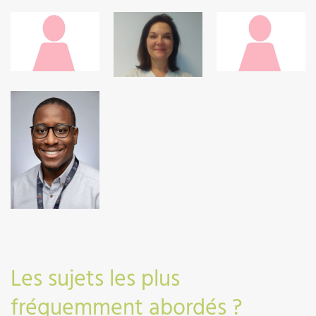
03 89 64 77
03 89 64 84
56
03 89 64 84
59
03
03 89 64 77
03 89 64 66
61
16
03 89 64 42
28
Les sujets les plus
fréquemment abordés ?