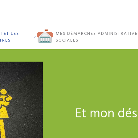
I ET LES
MES DÉMARCHES ADMINISTRATIVE
TRES
SOCIALES
Et mon dési