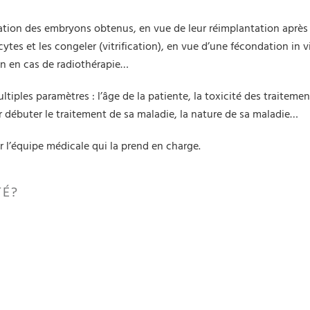
lation des embryons obtenus, en vue de leur réimplantation après
tes et les congeler (vitrification), en vue d’une fécondation in v
ion en cas de radiothérapie…
ples paramètres : l’âge de la patiente, la toxicité des traitement
our débuter le traitement de sa maladie, la nature de sa maladie…
r l’équipe médicale qui la prend en charge.
TÉ?