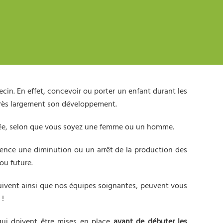
cin. En effet, concevoir ou porter un enfant durant les
 très largement son développement.
tée, selon que vous soyez une femme ou un homme.
quence une diminution ou un arrêt de la production des
ou future.
 suivent ainsi que nos équipes soignantes, peuvent vous
 !
qui doivent être mises en place
avant de débuter les