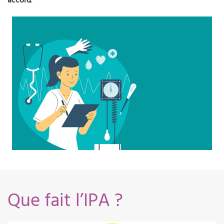
accord
.
Que fait l’IPA ?