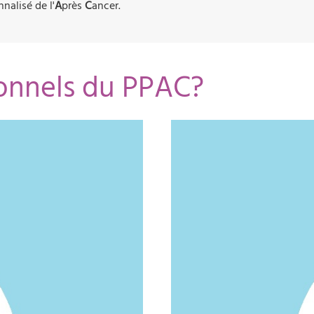
nnalisé de l'
A
près
C
ancer.
ionnels du PPAC?