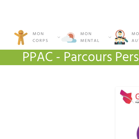
MON
MON
MO
CORPS
MENTAL
AU
PPAC - Parcours Pers