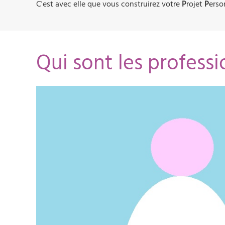
C'est avec elle que vous construirez votre
P
rojet
P
erso
Qui sont les profess
06.23.30.46.79