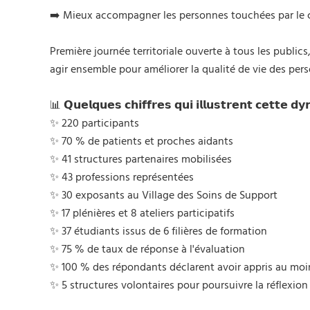
➡️ Mieux accompagner les personnes touchées par le ca
Première journée territoriale ouverte à tous les public
agir ensemble pour améliorer la qualité de vie des per
📊 𝗤𝘂𝗲𝗹𝗾𝘂𝗲𝘀 𝗰𝗵𝗶𝗳𝗳𝗿𝗲𝘀 𝗾𝘂𝗶 𝗶𝗹𝗹𝘂𝘀𝘁𝗿𝗲𝗻𝘁 𝗰𝗲𝘁𝘁𝗲 𝗱𝘆
✨ 220 participants
✨ 70 % de patients et proches aidants
✨ 41 structures partenaires mobilisées
✨ 43 professions représentées
✨ 30 exposants au Village des Soins de Support
✨ 17 plénières et 8 ateliers participatifs
✨ 37 étudiants issus de 6 filières de formation
✨ 75 % de taux de réponse à l'évaluation
✨ 100 % des répondants déclarent avoir appris au moin
✨ 5 structures volontaires pour poursuivre la réflexion a