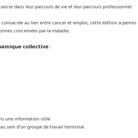
ncer dans leur parcours de vie et leur parcours professionnel.
s, consacrée au lien entre cancer et emploi, cette édition a permi
sonnes concernées par la maladie.
𝗻𝗮𝗺𝗶𝗾𝘂𝗲 𝗰𝗼𝗹𝗹𝗲𝗰𝘁𝗶𝘃𝗲 :
s une information utile
u sein d'un groupe de travail territorial .