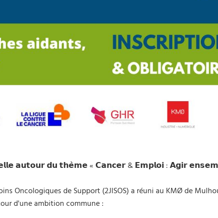
𝗲𝗹𝗹𝗲 𝗮𝘂𝘁𝗼𝘂𝗿 𝗱𝘂 𝘁𝗵𝗲̀𝗺𝗲 « 𝗖𝗮𝗻𝗰𝗲𝗿 & 𝗘𝗺𝗽𝗹𝗼𝗶 : 𝗔𝗴𝗶𝗿 𝗲𝗻𝘀𝗲
Soins Oncologiques de Support (2JISOS) a réuni au KMØ de Mulhou
autour d'une ambition commune :