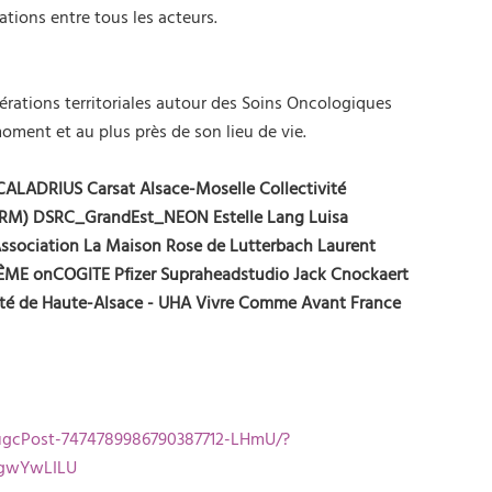
ations entre tous les acteurs.
pérations territoriales autour des Soins Oncologiques
oment et au plus près de son lieu de vie.
CALADRIUS
Carsat Alsace-Moselle
Collectivité
CRM)
DSRC_GrandEst_NEON
Estelle Lang
Luisa
ssociation La Maison Rose de Lutterbach
Laurent
ÊME
onCOGITE
Pfizer
Supraheadstudio
Jack Cnockaert
ité de Haute-Alsace - UHA
Vivre Comme Avant France
-ugcPost-7474789986790387712-LHmU/?
gwYwLILU