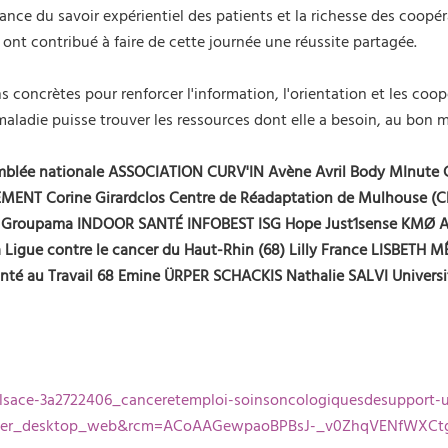
tance du savoir expérientiel des patients et la richesse des coopér
ont contribué à faire de cette journée une réussite partagée.
 concrètes pour renforcer l'information, l'orientation et les coo
ladie puisse trouver les ressources dont elle a besoin, au bon m
blée nationale
ASSOCIATION CURV'IN Avène Avril
Body MInute
EMENT
Corine Girardclos
Centre de Réadaptation de Mulhouse (
Groupama
INDOOR SANTÉ
INFOBEST
ISG Hope
Just1sense
KMØ
A
 Ligue contre le cancer du Haut-Rhin (68)
Lilly France
LISBETH
M
nté au Travail 68
Emine ÜRPER SCHACKIS
Nathalie SALVI
Univers
alsace-3a2722406_canceretemploi-soinsoncologiquesdesupport
mber_desktop_web&rcm=ACoAAGewpaoBPBsJ-_v0ZhqVENfWXCt