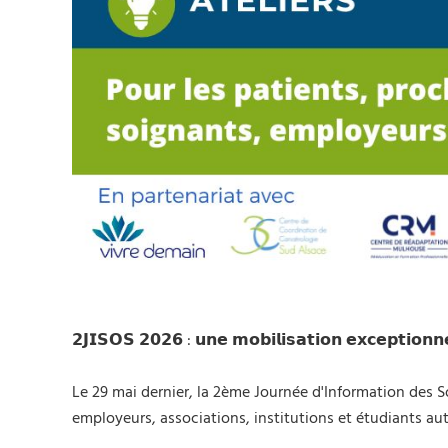
𝟮𝗝𝗜𝗦𝗢𝗦 𝟮𝟬𝟮𝟲 : 𝘂𝗻𝗲 𝗺𝗼𝗯𝗶𝗹𝗶𝘀𝗮𝘁𝗶𝗼𝗻 𝗲𝘅𝗰𝗲𝗽𝘁𝗶𝗼𝗻
Le 29 mai dernier, la 2ème Journée d'Information des 
employeurs, associations, institutions et étudiants 