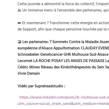
Cette journée a démontré la force du collectif, l'impor
🙏 Un immense merci à l'ensemble des partenaires, qui 
➡️ Et maintenant ? Transformer cette énergie en actions
de Support, afin que chaque personne touchée par la ma
🤝 Les partenaires:
7 Sommets Contre la Maladie
Assem
européenne d'Alsace
Appuiformation
CLAUDAY EVEN
Schnoebelen
Geneticancer
GHR Mulhouse Sud-Alsace
Lecornet
LA ROCHE POSAY LES ANGES DE PASSAGE
La
Cédric Mineo
Réseau des Kinésithérapeutes du Sein
Sa
Vivre Demain
Vidéo par
Supraheadstudio
:
https://www.linkedin.com/posts/3c-mulhouse-sud-
utm_source=social_share_send&utm_medium=me